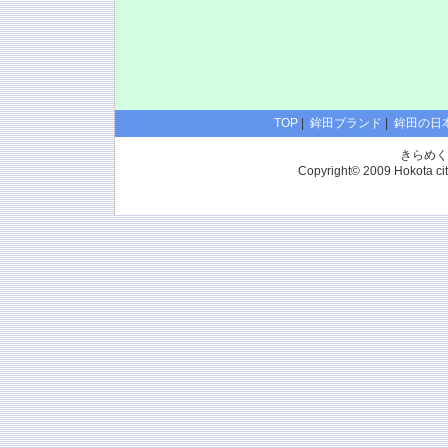
TOP
|
鉾田ブランド
|
鉾田の日
きらめく
Copyright© 2009 Hokota city