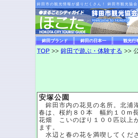
鉾田市の観光情報が盛りだくさん！ 鉾田市観光協会
鉾田ブランド
鉾田の日本一
観光行
TOP
>>
鉾田で遊ぶ・体験する
>> 
安塚公園
鉾田市内の花見の名所。北浦湖
春は、桜約８０本 幅約１０m
花畑 こいのぼり１００匹以上
ます。
水辺と春の花を満喫してくだ