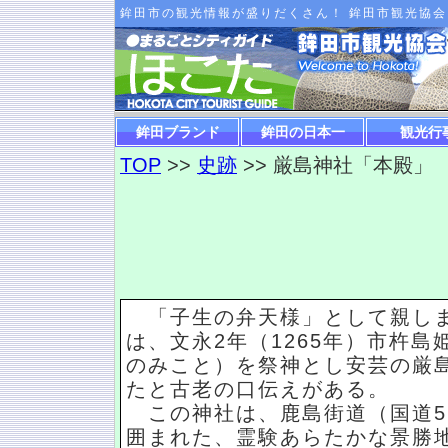
鉾田市の観光情報が盛りだくさん！ 鉾田市観光協会
鉾田ブランド
鉾田の日本一
観光行
TOP
>>
史跡
>> 厳島神社「本殿」
「子生の弁天様」として親しま
は、文永2年（1265年）市杵
のみこと）を祭神とし安芸の厳
たと古老の口伝えがある。
この神社は、鹿島街道（国道5
囲まれた、霊験あらたかな景勝