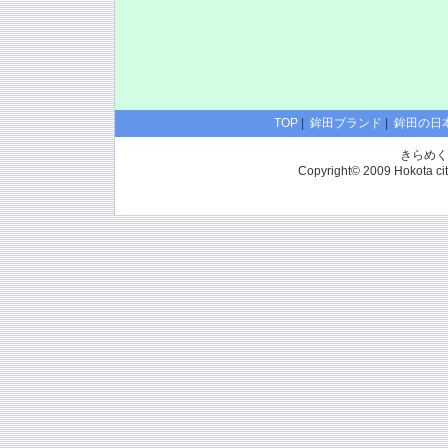
TOP
|
鉾田ブランド
|
鉾田の日
きらめく
Copyright© 2009 Hokota city